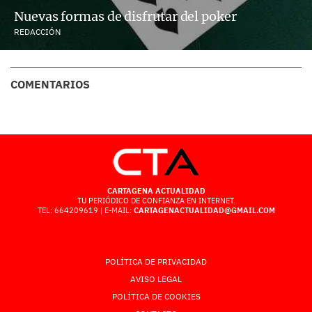
Nuevas formas de disfrutar del poker
REDACCIÓN
COMENTARIOS
CARTAGENA ACTUALIDAD
TU PERIÓDICO DE CONFIANZA EN INTERNET.
TEL: 664209619 | E-MAIL:
CARTAGENACTUALIDAD@GMAIL.COM
POLÍTICA DE PRIVACIDAD
AVISO LEGAL
POLÍTICA DE COOKIES