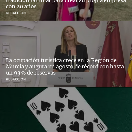
tradición familiar para crear su propia empresa
con 20 años
REDACCIÓN
La ocupación turística crece en la Región de
Murcia y augura un agosto de récord con hasta
un 93% de reservas
REDACCIÓN