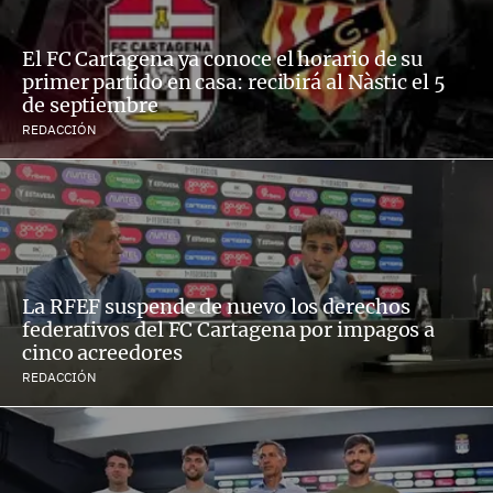
El FC Cartagena ya conoce el horario de su
primer partido en casa: recibirá al Nàstic el 5
de septiembre
REDACCIÓN
La RFEF suspende de nuevo los derechos
federativos del FC Cartagena por impagos a
cinco acreedores
REDACCIÓN