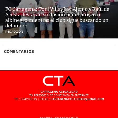
FC Cartagena: Toni Villa, Javi Ajenjo y Raúl de
Acosta destacan su ilusión por el proyecto
albinegro mientras el club sigue buscando un
delantero
REDACCIÓN
COMENTARIOS
CARTAGENA ACTUALIDAD
TU PERIÓDICO DE CONFIANZA EN INTERNET.
TEL: 664209619 | E-MAIL:
CARTAGENACTUALIDAD@GMAIL.COM