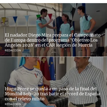
El nadador Diego Mira prepara el Campeonato
de Europa dentro del programa ‘Objetivo Los
Ángeles 2028’ en el CAR Región de Murcia
REDACCIÓN
Hugo Pérez se queda a un paso de la final del
Mundial Sub-20 tras batir el récord de España
con el relevo mixto
REDACCIÓN