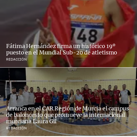
Fátima Hernández firma un histórico 19º
puesto en el Mundial Sub-20 de atletismo
REDACCIÓN
Arranca en el CAR Región de Murcia el campus
de baloncesto que promueve la internacional
murciana Laura Gil
REDACCIÓN