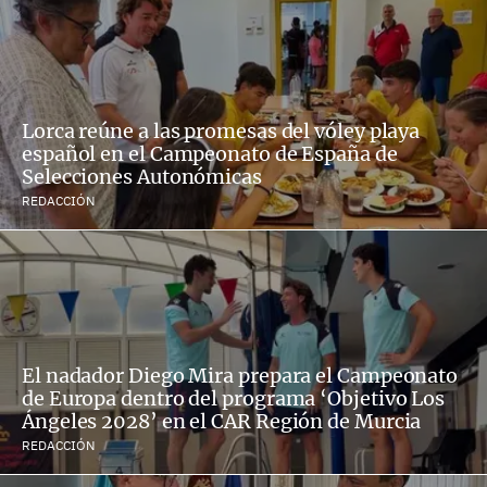
Lorca reúne a las promesas del vóley playa
español en el Campeonato de España de
Selecciones Autonómicas
REDACCIÓN
El nadador Diego Mira prepara el Campeonato
de Europa dentro del programa ‘Objetivo Los
Ángeles 2028’ en el CAR Región de Murcia
REDACCIÓN