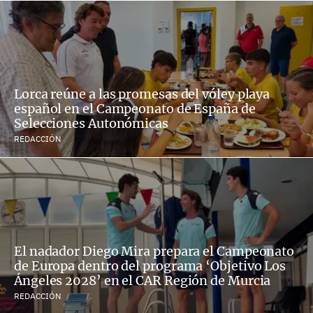
Lorca reúne a las promesas del vóley playa
español en el Campeonato de España de
Selecciones Autonómicas
REDACCIÓN
El nadador Diego Mira prepara el Campeonato
de Europa dentro del programa ‘Objetivo Los
Ángeles 2028’ en el CAR Región de Murcia
REDACCIÓN