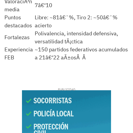
ValoraciÃ³n
7â€‘10
media
Puntos
Libre: ~81â€¯%, Tiro 2: ~50â€¯%
destacados
acierto
Polivalencia, intensidad defensiva,
Fortalezas
versatilidad tÃ¡ctica
Experiencia
~150 partidos federativos acumulados
FEB
a 21â€‘22 aÃ±osÂ Â