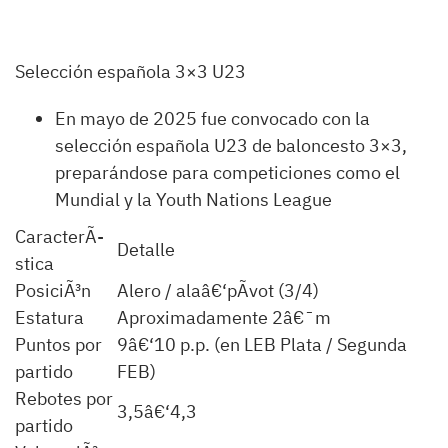
Selección española 3×3 U23
En mayo de 2025 fue convocado con la
selección española U23 de baloncesto 3×3,
preparándose para competiciones como el
Mundial y la Youth Nations League
CaracterÃ­
Detalle
stica
PosiciÃ³n
Alero / alaâ€‘pÃ­vot (3/4)
Estatura
Aproximadamente 2â€¯m
Puntos por
9â€‘10 p.p. (en LEB Plata / Segunda
partido
FEB)
Rebotes por
3,5â€‘4,3
partido