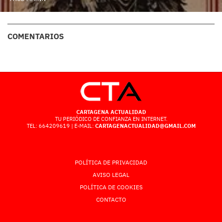
COMENTARIOS
CARTAGENA ACTUALIDAD
TU PERIÓDICO DE CONFIANZA EN INTERNET.
TEL: 664209619 | E-MAIL:
CARTAGENACTUALIDAD@GMAIL.COM
POLÍTICA DE PRIVACIDAD
AVISO LEGAL
POLÍTICA DE COOKIES
CONTACTO