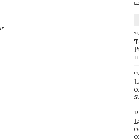
L
ar
18
T
P
m
07
L
c
s
18
L
c
c