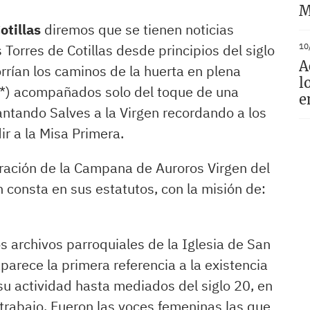
M
otillas
diremos que se tienen noticias
10
 Torres de Cotillas desde principios del siglo
A
rían los caminos de la huerta en plena
l
..*) acompañados solo del toque de una
e
cantando Salves a la Virgen recordando a los
ir a la Misa Primera.
ración de la Campana de Auroros Virgen del
n consta en sus estatutos, con la misión de:
s archivos parroquiales de la Iglesia de San
parece la primera referencia a la existencia
su actividad hasta mediados del siglo 20, en
rabajo. Fueron las voces femeninas las que