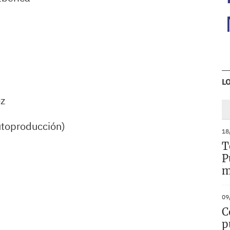
L
oz
utoproducción)
18
T
P
m
09
C
p