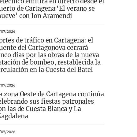
elecinco emitirá en directo desde el
uerto de Cartagena ‘El verano se
ueve’ con Ion Aramendi
/07/2026
ortes de tráfico en Cartagena: el
uente del Cartagonova cerrará
inco días por las obras de la nueva
stación de bombeo, restablecida la
irculación en la Cuesta del Batel
/07/2026
a zona Oeste de Cartagena continúa
elebrando sus fiestas patronales
on las de Cuesta Blanca y La
agdalena
/07/2026