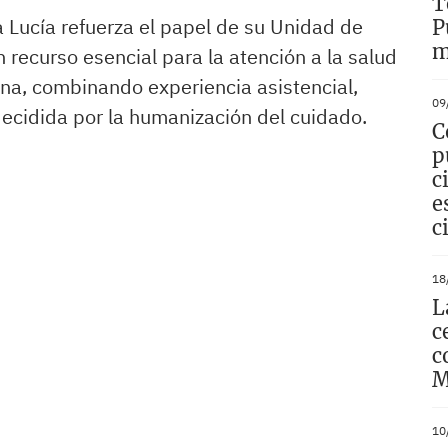
T
a Lucía refuerza el papel de su Unidad de
P
m
 recurso esencial para la atención a la salud
ena, combinando experiencia asistencial,
09
ecidida por la humanización del cuidado.
C
p
c
e
c
18
L
c
c
M
10