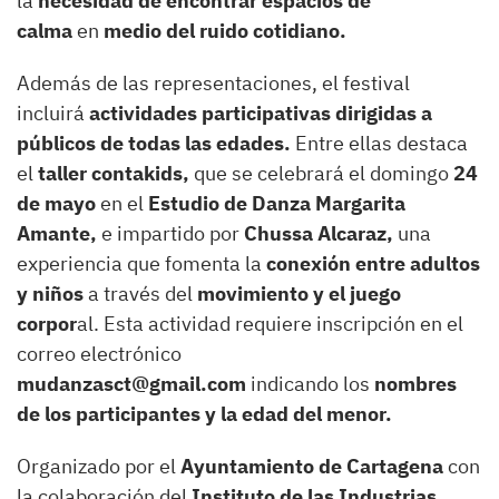
la
necesidad de encontrar espacios de
calma
en
medio del ruido cotidiano.
Además de las representaciones, el festival
incluirá
actividades participativas dirigidas a
públicos de todas las edades.
Entre ellas destaca
el
taller contakids,
que se celebrará el domingo
24
de mayo
en el
Estudio de Danza Margarita
Amante,
e impartido por
Chussa Alcaraz,
una
experiencia que fomenta la
conexión entre adultos
y niños
a través del
movimiento y el juego
corpor
al. Esta actividad requiere inscripción en el
correo electrónico
mudanzasct@gmail.com
indicando los
nombres
de los participantes y la edad del menor.
Organizado por el
Ayuntamiento de Cartagena
con
la colaboración del
Instituto de las Industrias