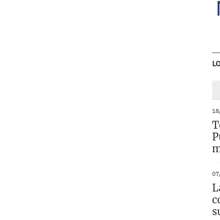
L
18
T
P
m
07
L
c
s