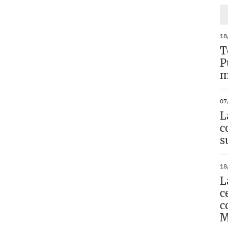
18
T
P
m
07
L
c
s
18
L
c
c
M