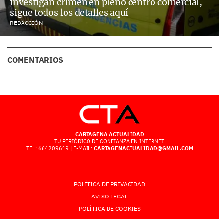
investigan crimen en pleno centro comercial,
sigue todos los detalles aquí
REDACCIÓN
COMENTARIOS
CARTAGENA ACTUALIDAD
TU PERIÓDICO DE CONFIANZA EN INTERNET.
TEL: 664209619 | E-MAIL:
CARTAGENACTUALIDAD@GMAIL.COM
POLÍTICA DE PRIVACIDAD
AVISO LEGAL
POLÍTICA DE COOKIES