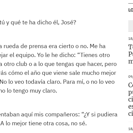
L
tú y qué te ha dicho él, José?
18
a rueda de prensa era cierto o no. Me ha
T
P
ar el equipo. Yo le he dicho: “Tienes otro
m
a otro club o a lo que tengas que hacer, pero
rás cómo el año que viene sale mucho mejor
09
o lo veo todavía claro. Para mí, o no lo veo
C
no lo tengo muy claro.
p
c
e
c
ntaban aquí mis compañeros: “¿Y si pudiera
lo mejor tiene otra cosa, no sé.
18