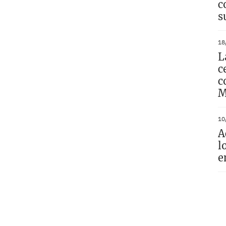
c
s
18
L
c
c
M
10
A
l
e