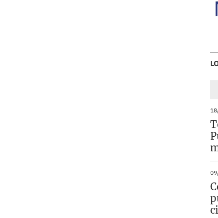
L
18
T
P
m
09
C
p
c