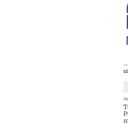
L
18
T
P
m