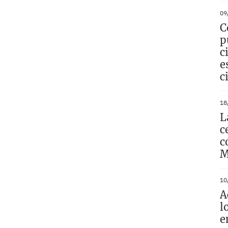
09
C
p
c
e
c
18
L
c
c
M
10
A
l
e