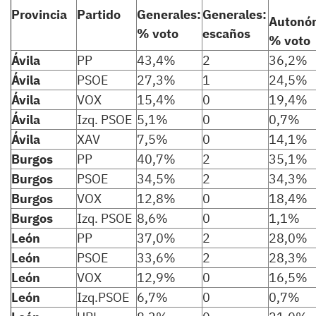
Provincia
Partido
Generales:
Generales:
Autonó
% voto
escaños
% voto
Ávila
PP
43,4%
2
36,2%
Ávila
PSOE
27,3%
1
24,5%
Ávila
VOX
15,4%
0
19,4%
Ávila
Izq. PSOE
5,1%
0
0,7%
Ávila
XAV
7,5%
0
14,1%
Burgos
PP
40,7%
2
35,1%
Burgos
PSOE
34,5%
2
34,3%
Burgos
VOX
12,8%
0
18,4%
Burgos
Izq. PSOE
8,6%
0
1,1%
León
PP
37,0%
2
28,0%
León
PSOE
33,6%
2
28,3%
León
VOX
12,9%
0
16,5%
León
Izq.PSOE
6,7%
0
0,7%