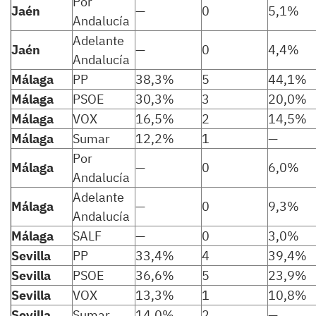
Por
Jaén
—
0
5,1%
Andalucía
Adelante
Jaén
—
0
4,4%
Andalucía
Málaga
PP
38,3%
5
44,1%
Málaga
PSOE
30,3%
3
20,0%
Málaga
VOX
16,5%
2
14,5%
Málaga
Sumar
12,2%
1
—
Por
Málaga
—
0
6,0%
Andalucía
Adelante
Málaga
—
0
9,3%
Andalucía
Málaga
SALF
—
0
3,0%
Sevilla
PP
33,4%
4
39,4%
Sevilla
PSOE
36,6%
5
23,9%
Sevilla
VOX
13,3%
1
10,8%
Sevilla
Sumar
14,0%
2
—