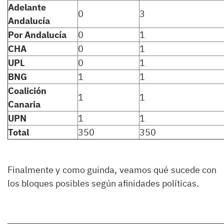
Adelante
0
3
Andalucía
Por Andalucía
0
1
CHA
0
1
UPL
0
1
BNG
1
1
Coalición
1
1
Canaria
UPN
1
1
Total
350
350
Finalmente y como guinda, veamos qué sucede con
los bloques posibles según afinidades políticas.