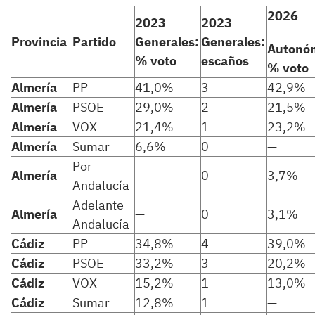
2026
2023
2023
Provincia
Partido
Generales:
Generales:
Autonóm
% voto
escaños
% voto
Almería
PP
41,0%
3
42,9%
Almería
PSOE
29,0%
2
21,5%
Almería
VOX
21,4%
1
23,2%
Almería
Sumar
6,6%
0
—
Por
Almería
—
0
3,7%
Andalucía
Adelante
Almería
—
0
3,1%
Andalucía
Cádiz
PP
34,8%
4
39,0%
Cádiz
PSOE
33,2%
3
20,2%
Cádiz
VOX
15,2%
1
13,0%
Cádiz
Sumar
12,8%
1
—