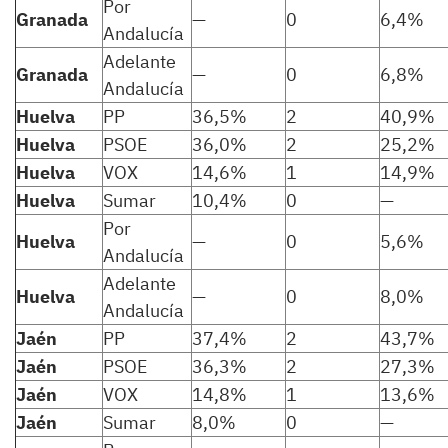
Por
Granada
—
0
6,4%
Andalucía
Adelante
Granada
—
0
6,8%
Andalucía
Huelva
PP
36,5%
2
40,9%
Huelva
PSOE
36,0%
2
25,2%
Huelva
VOX
14,6%
1
14,9%
Huelva
Sumar
10,4%
0
—
Por
Huelva
—
0
5,6%
Andalucía
Adelante
Huelva
—
0
8,0%
Andalucía
Jaén
PP
37,4%
2
43,7%
Jaén
PSOE
36,3%
2
27,3%
Jaén
VOX
14,8%
1
13,6%
Jaén
Sumar
8,0%
0
—