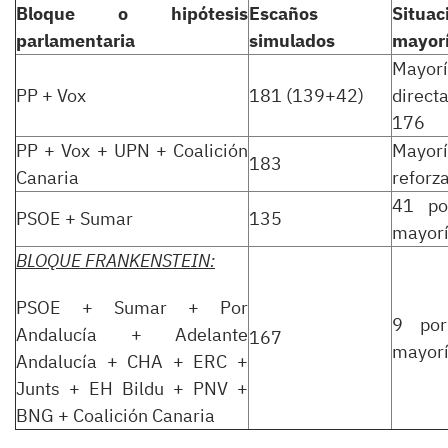
Bloque o hipótesis
Escaños
Situa
parlamentaria
simulados
mayorí
Mayo
PP + Vox
181 (139+42)
direct
176
PP + Vox + UPN + Coalición
Mayor
183
Canaria
reforz
41 po
PSOE + Sumar
135
mayorí
BLOQUE FRANKENSTEIN:
PSOE + Sumar + Por
9 por
Andalucía + Adelante
167
mayorí
Andalucía + CHA + ERC +
Junts + EH Bildu + PNV +
BNG + Coalición Canaria