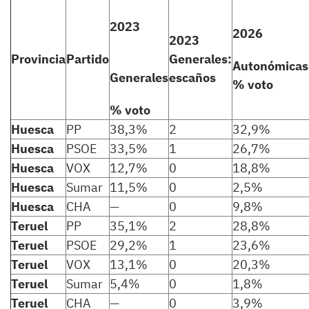
2023
2026
2023
Provincia
Partido
Generales:
Autonómicas
Generales
escaños
% voto
% voto
Huesca
PP
38,3%
2
32,9%
Huesca
PSOE
33,5%
1
26,7%
Huesca
VOX
12,7%
0
18,8%
Huesca
Sumar
11,5%
0
2,5%
Huesca
CHA
—
0
9,8%
Teruel
PP
35,1%
2
28,8%
Teruel
PSOE
29,2%
1
23,6%
Teruel
VOX
13,1%
0
20,3%
Teruel
Sumar
5,4%
0
1,8%
Teruel
CHA
—
0
3,9%