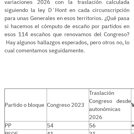
variaciones 2026 con la traslación calculada
siguiendo la ley D´Hont en cada circunscripción
para unas Generales en esos territorios. ¿Qué pasa
si hacemos el cómputo de escaño por partidos en
esos 114 escaños que renovamos del Congreso?
Hay algunos hallazgos esperados, pero otros no, lo
cual comentamos seguidamente.
Traslación
Congreso desde
Partido o bloque
Congreso 2023
V
autonómicas
2026
PP
54
56
PSOE
41
31