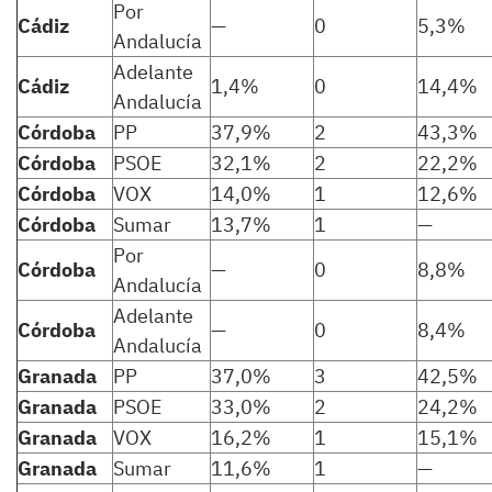
Por
Cádiz
—
0
5,3%
Andalucía
Adelante
Cádiz
1,4%
0
14,4%
Andalucía
Córdoba
PP
37,9%
2
43,3%
Córdoba
PSOE
32,1%
2
22,2%
Córdoba
VOX
14,0%
1
12,6%
Córdoba
Sumar
13,7%
1
—
Por
Córdoba
—
0
8,8%
Andalucía
Adelante
Córdoba
—
0
8,4%
Andalucía
Granada
PP
37,0%
3
42,5%
Granada
PSOE
33,0%
2
24,2%
Granada
VOX
16,2%
1
15,1%
Granada
Sumar
11,6%
1
—