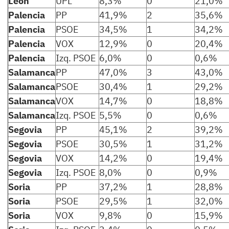
León
UPL
8,3%
0
21,0%
Palencia
PP
41,9%
2
35,6%
Palencia
PSOE
34,5%
1
34,2%
Palencia
VOX
12,9%
0
20,4%
Palencia
Izq. PSOE
6,0%
0
0,6%
Salamanca
PP
47,0%
3
43,0%
Salamanca
PSOE
30,4%
1
29,2%
Salamanca
VOX
14,7%
0
18,8%
Salamanca
Izq. PSOE
5,5%
0
0,6%
Segovia
PP
45,1%
2
39,2%
Segovia
PSOE
30,5%
1
31,2%
Segovia
VOX
14,2%
0
19,4%
Segovia
Izq. PSOE
8,0%
0
0,9%
Soria
PP
37,2%
1
28,8%
Soria
PSOE
29,5%
1
32,0%
Soria
VOX
9,8%
0
15,9%