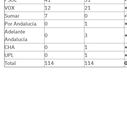
VOX
12
21
Sumar
7
0
-
Por Andalucía
0
1
Adelante
0
3
Andalucía
CHA
0
1
UPL
0
1
Total
114
114