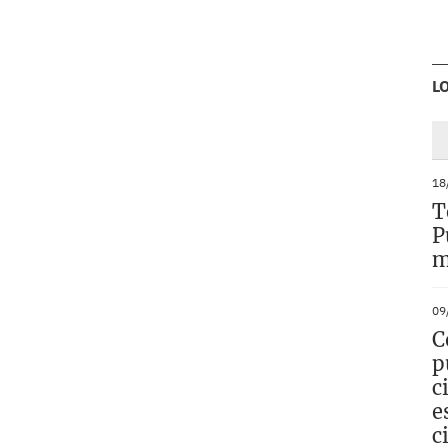
L
18
T
P
m
09
C
p
c
e
c