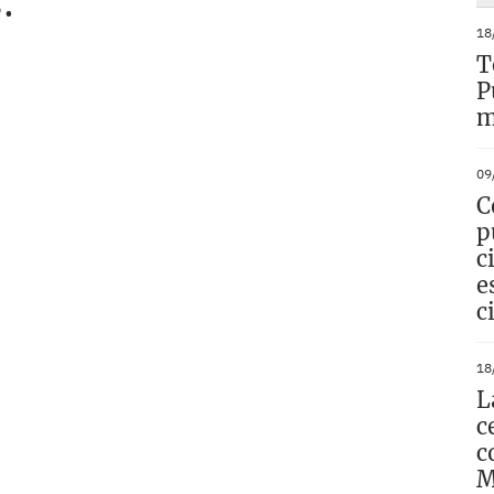
.
18
T
P
m
09
C
p
c
e
c
18
L
c
c
M