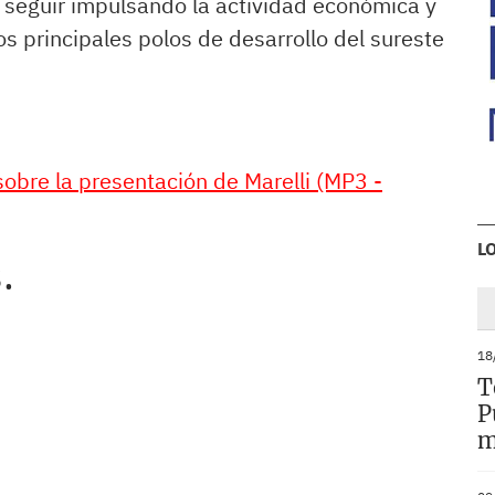
ra seguir impulsando la actividad económica y
s principales polos de desarrollo del sureste
obre la presentación de Marelli (MP3 -
L
.
18
T
P
m