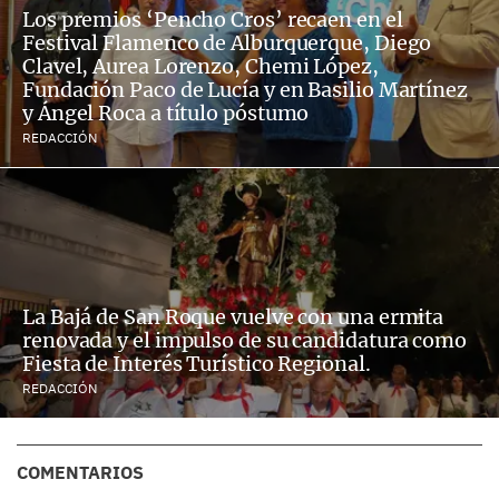
Los premios ‘Pencho Cros’ recaen en el
Festival Flamenco de Alburquerque, Diego
Clavel, Aurea Lorenzo, Chemi López,
Fundación Paco de Lucía y en Basilio Martínez
y Ángel Roca a título póstumo
REDACCIÓN
La Bajá de San Roque vuelve con una ermita
renovada y el impulso de su candidatura como
Fiesta de Interés Turístico Regional.
REDACCIÓN
COMENTARIOS