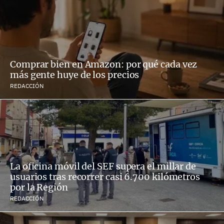
Comprar bien en Amazon: por qué cada vez
más gente huye de los precios
REDACCIÓN
La oficina móvil del SEF supera el millar de
usuarios tras recorrer casi 6.700 kilómetros
por la Región
REDACCIÓN