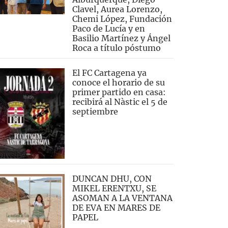
Clavel, Aurea Lorenzo,
Chemi López, Fundación
Paco de Lucía y en
Basilio Martínez y Ángel
Roca a título póstumo
El FC Cartagena ya
conoce el horario de su
primer partido en casa:
recibirá al Nàstic el 5 de
septiembre
DUNCAN DHU, CON
MIKEL ERENTXU, SE
ASOMAN A LA VENTANA
DE EVA EN MARES DE
PAPEL