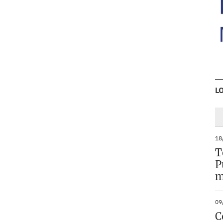
L
18
T
P
m
09
C