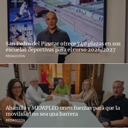
San Pedro del Pinatar ofrece 740 plazas en sus
escuelas deportivas para el curso 2026/2027
REDACCIÓN
Abanilla y MEMPLEO unen fuerzas para que la
movilidad no sea una barrera
REDACCIÓN