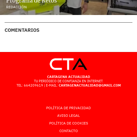
Programa de Retos
REDACCIÓN
COMENTARIOS
CARTAGENA ACTUALIDAD
TU PERIÓDICO DE CONFIANZA EN INTERNET.
TEL: 664209619 | E-MAIL:
CARTAGENACTUALIDAD@GMAIL.COM
POLÍTICA DE PRIVACIDAD
AVISO LEGAL
POLÍTICA DE COOKIES
CONTACTO