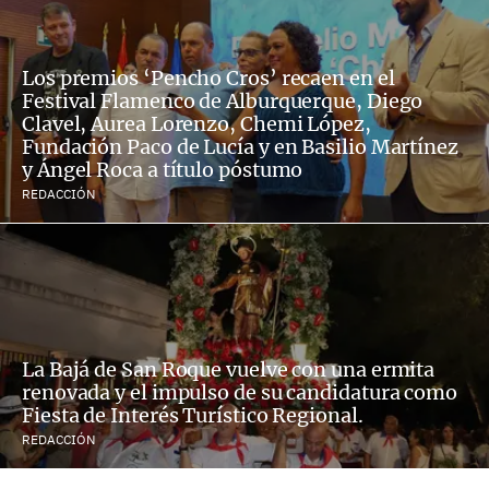
Los premios ‘Pencho Cros’ recaen en el
Festival Flamenco de Alburquerque, Diego
Clavel, Aurea Lorenzo, Chemi López,
Fundación Paco de Lucía y en Basilio Martínez
y Ángel Roca a título póstumo
REDACCIÓN
La Bajá de San Roque vuelve con una ermita
renovada y el impulso de su candidatura como
Fiesta de Interés Turístico Regional.
REDACCIÓN