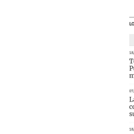
L
18
T
P
m
07
L
c
s
18