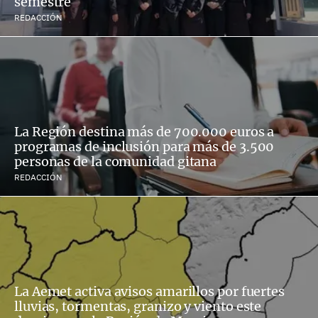
semestre
REDACCIÓN
La Región destina más de 700.000 euros a
programas de inclusión para más de 3.500
personas de la comunidad gitana
REDACCIÓN
La Aemet activa avisos amarillos por fuertes
lluvias, tormentas, granizo y viento este