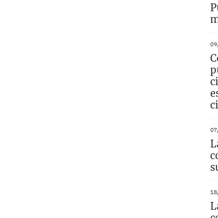
P
m
09
C
p
c
e
c
07
L
c
s
18
L
c