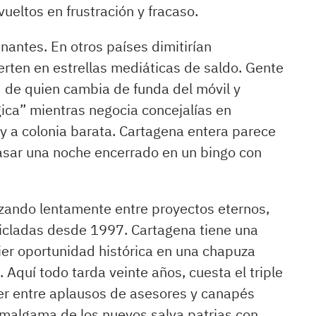
ueltos en frustración y fracaso.
inantes. En otros países dimitirían
erten en estrellas mediáticas de saldo. Gente
d de quien cambia de funda del móvil y
ica” mientras negocia concejalías en
 y a colonia barata. Cartagena entera parece
pasar una noche encerrado en un bingo con
izando lentamente entre proyectos eternos,
icladas desde 1997. Cartagena tiene una
uier oportunidad histórica en una chapuza
Aquí todo tarda veinte años, cuesta el triple
er entre aplausos de asesores y canapés
amalgama de los nuevos salva patrias con