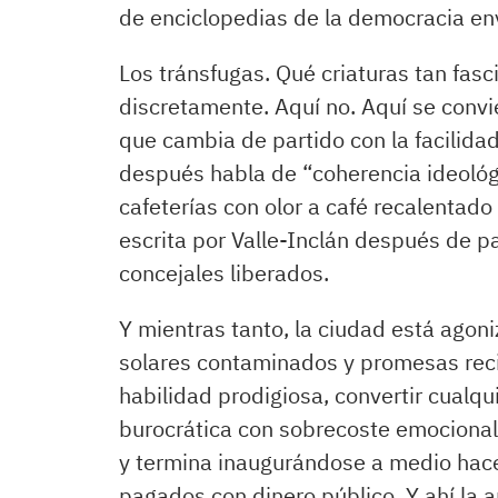
de enciclopedias de la democracia env
Los tránsfugas. Qué criaturas tan fasc
discretamente. Aquí no. Aquí se convi
que cambia de partido con la facilida
después habla de “coherencia ideológ
cafeterías con olor a café recalentado
escrita por Valle-Inclán después de 
concejales liberados.
Y mientras tanto, la ciudad está agon
solares contaminados y promesas rec
habilidad prodigiosa, convertir cualq
burocrática con sobrecoste emocional. 
y termina inaugurándose a medio hac
pagados con dinero público. Y ahí la 