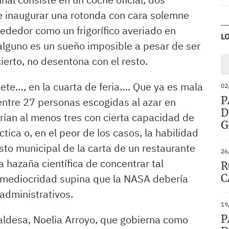
de inaugurar una rotonda con cara solemne
ededor como un frigorífico averiado en
L
 alguno es un sueño imposible a pesar de ser
erto, no desentona con el resto.
siete…, en la cuarta de feria…. Que ya es mala
02
P
entre 27 personas escogidas al azar en
D
rían al menos tres con cierta capacidad de
G
tica o, en el peor de los casos, la habilidad
sto municipal de la carta de un restaurante
26
a hazaña científica de concentrar tal
R
C
 mediocridad supina que la NASA debería
administrativos.
19
P
aldesa, Noelia Arroyo, que gobierna como