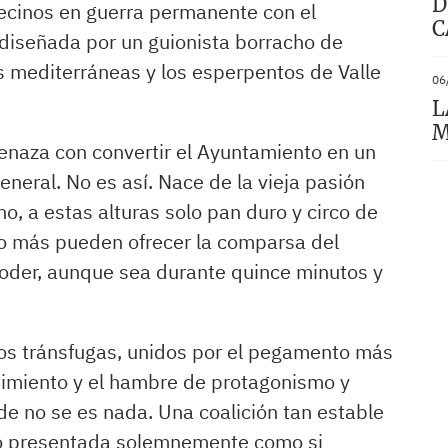
D
ecinos en guerra permanente con el
C
 diseñada por un guionista borracho de
s mediterráneas y los esperpentos de Valle
06
L
M
naza con convertir el Ayuntamiento en un
eneral. No es así. Nace de la vieja pasión
ho, a estas alturas solo pan duro y circo de
co más pueden ofrecer la comparsa del
r poder, aunque sea durante quince minutos y
los tránsfugas, unidos por el pegamento más
entimiento y el hambre de protagonismo y
de no se es nada. Una coalición tan estable
o presentada solemnemente como si