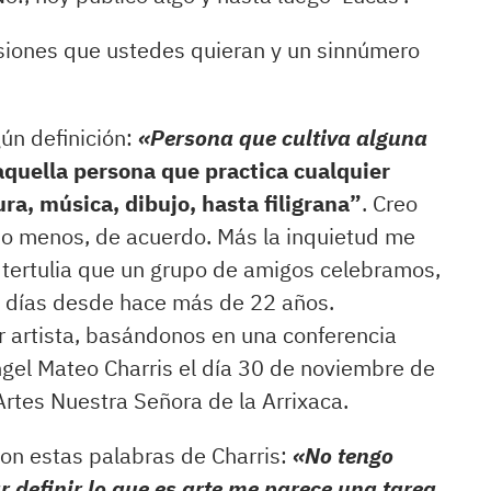
siones que ustedes quieran y un sinnúmero
gún definición:
«
Persona que cultiva alguna
aquella persona que practica cualquier
ra, música, dibujo, hasta filigrana”
. Creo
 o menos, de acuerdo. Más la inquietud me
a tertulia que un grupo de amigos celebramos,
e días desde hace más de 22 años.
r artista, basándonos en una conferencia
ngel Mateo Charris el día 30 de noviembre de
rtes Nuestra Señora de la Arrixaca.
ron estas palabras de Charris:
«
No tengo
ar definir lo que es arte me parece una tarea