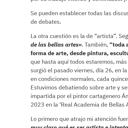
Se pueden establecer todas las discu
de debates.
La otra cuestión es la de “artista”. Se
de las bellas artes
»
. También,
“toda 
forma de arte, desde pintura, escultu
que hasta aquí todos estaremos, más
surgió el pasado viernes, día 26, en l
en condiciones normales, cada quinc
Estuvimos debatiendo sobre arte y se
impartida por el pintor cartagenero Á
2023 en la ‘Real Academia de Bellas A
Lo primero que atrajo mi atención fue
muy claro qué es ser artista e intent