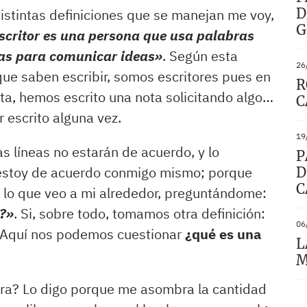
D
distintas definiciones que se manejan me voy,
G
scritor es una persona que usa palabras
icas para comunicar ideas
»
. Según esta
26
 que saben escribir, somos escritores pues en
R
a, hemos escrito una nota solicitando algo…
C
 escrito alguna vez.
19
s líneas no estarán de acuerdo, y lo
P
 estoy de acuerdo conmigo mismo; porque
D
C
r lo que veo a mi alrededor, preguntándome:
?
»
. Si, sobre todo, tomamos otra definición:
06
. Aquí nos podemos cuestionar
¿qué es una
L
M
obra? Lo digo porque me asombra la cantidad