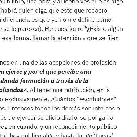
un libro, una obra y al leerlo ves que es algo
 (habrá quien diga que esto que redacto
la diferencia es que yo no me defino como
e se le parezca). Me cuestiono: “¿Existe algún
e esa forma, llamar la atención y que se fijen
onos en una de las acepciones de profesión:
n ejerce y por el que percibe una
minada formación a través de la
alizados
»
. Al tener una retribución, en la
jo exclusivamente. ¿Cuántos “escribidores”
os. Entonces todos los demás son intrusos o
és de ejercer su oficio diario, se pongan a
 vez en cuando, y un reconocimiento público
o!, hoy publico algo y hasta luego ‘Lucas’.