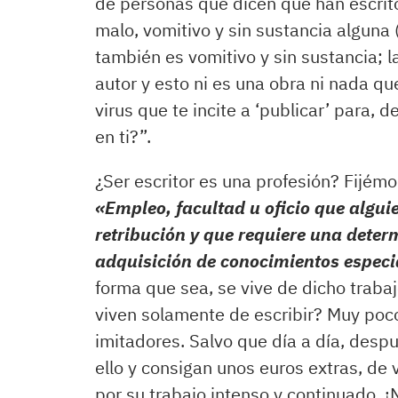
de personas que dicen que han escrito 
malo, vomitivo y sin sustancia alguna
también es vomitivo y sin sustancia; 
autor y esto ni es una obra ni nada qu
virus que te incite a ‘publicar’ para, d
en ti?”.
¿Ser escritor es una profesión? Fijém
«
Empleo, facultad u oficio que alguie
retribución y que requiere una deter
adquisición de conocimientos especi
forma que sea, se vive de dicho traba
viven solamente de escribir? Muy poc
imitadores. Salvo que día a día, despu
ello y consigan unos euros extras, de
por su trabajo intenso y continuado. ¡N