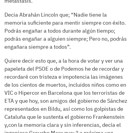
metástasis.
Decia
Abrahán Lincoln que;
“
Nadie tiene la
memoria suficiente para mentir siempre con éxito.
Podrás engañar a todos durante algún tiempo;
podrás engañar a alguien siempre;
Pero no, podrás
engañara siempre a todos”.
Quiere decir esto que, a la hora de votar y ver una
papeleta del PSOE o de Podemos he de recordar y
recordaré
con tristeza e impotencia
las imágenes
de los cientos de muertos, incluidos niños como en
VIC o Hipercor
en Barcelona
que los terroristas de
ETA y que hoy
,
son amigos
del
gobierno de Sánchez
representados en Bildu, así como los golpistas de
Cataluña
que le sustenta el gobierno Frankenstein
y
,
con la memoria clara
y sin inferencias
,
de
cía el
ingenioso Groucho Marx
que;
'La próxima vez