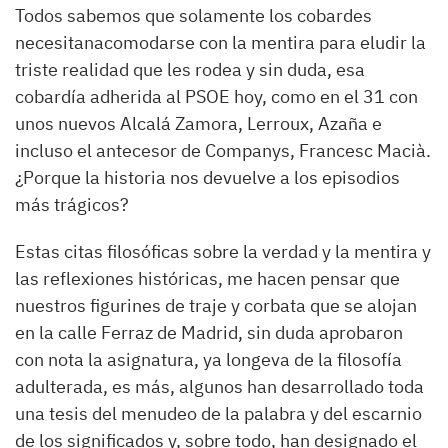
Todos
sabemos que
solamente
los cobardes
necesitan
acomodarse con
la
mentira
para
eludir
la
triste realidad que
les
rodea y sin duda
,
esa
cobardía adherida
al PSOE hoy
,
como en el 31
con
unos nuevos Alcalá Zamora,
Lerroux
, Azaña e
incluso el antecesor de Companys, Francesc
Macià
.
¿Porque la historia nos devuelve a los episodios
más trágicos?
E
stas citas filosóficas sobre la verdad y la mentira
y
las reflexiones históricas
, me hacen pensar que
nuestros figurines de traje y corbata que se alojan
en la calle Ferraz de Madrid, sin duda aprobaron
con nota la asignatura
,
ya longeva de la filosofía
adulterada, es más, algunos han desarrollado toda
una tesis del menudeo de la palabra y del escarnio
de los significados
y,
sobre todo
,
han designado el