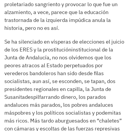
proletariado sangriento y provocar lo que fue un
alzamiento, a vece
,
parece que la educación
trastornada
de la
izquierda
impúdica anula la
historia
, pero no
es
así
.
Se ha silenciado en
vísperas
de elecciones el juicio
de los
E
RES y la
prostitución
institucional
de la
Junta
de
Andalucía, no nos olvidemos que l
os
peores
atracos
al
E
stado
perpetuados por
verederos bandoleros
han sido desde filas
socialistas
,
aun así,
se esconden, se
tapan
, dos
presidentes
regionales
en capilla, la
Junta
de
Susanita
despilfarrando dinero, los parados
andaluces
m
á
s parados,
l
os
pobres
andaluces
más
pobres
y los
políticos
socialistas y podemitas
más
ricos.
Má
s
tardo aburguesados
en
“
chaletes
”
con cámaras y escoltas de las fuerzas represivas