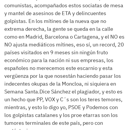
comunistas
,
acompañados estos sociatas de mesa
y mantel de
asesinos de ETA y
delincuentes
golpistas
. En los mítines de la nueva que no
extrema derecha, la gente se queda en la calle
como en Madrid, Barcelona o Cartagena, y el NO es
NO ajusta mediáticos mítines, eso sí, un record, 20
países visitados en 9 meses sin ningún fruto
económico para la nación
ni sus empresas
,
los
españoles
no merecemos este
escarnio
y esta
vergüenza
por la
que
nos
están haciendo
pasar
los
indecentes
okupas de la Moncloa
, ni siquiera en
Semana Santa
.
Dice Sánchez el plagiador, y esto es
un hecho que PP, VOX y C´s son los teres temores,
mientras, y esto lo digo yo, PSOE y Podemos con
los golpistas catalanes y los proe etarras son los
tumores terminales de este país, pero con