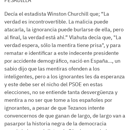
PESADILLA
Decía el estadista Winston Churchill que; “
La
verdad es incontrovertible. La malicia puede
atacarla, la ignorancia puede burlarse de ella, pero
al final, la verdad está ahí.
”
Vlahuta
decía que,
"
La
verdad espera, sólo la mentira tiene prisa"
,
y para
rematar e identificar a este indecente
presidente
por
accidente
demográfico,
nació
en España…,
u
n
sabio dijo que las mentiras ofenden a
los
inteligentes
,
pero
a los
ignorantes
les da esperanza
y este
debe
ser el nicho del PSOE en
esta
s
elecciones,
no se entiende tanta desvergüenza y
mentira a no ser que tome a los españoles por
ignorantes,
a
pesar
de que
Tezanos
intente
convencernos de que ganan de
largo
, de largo van a
pasar
por
la
historia
negra de
la
democracia