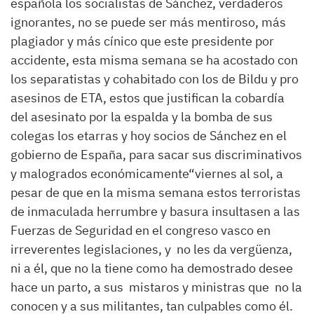
española
los
socialistas
de Sánchez
,
verdaderos
ignorantes, no se
puede
ser
más
mentiros
o
, m
á
s
plagiador
y
más
cínico
que este
presidente
p
o
r
accidente,
esta
misma
semana
se ha acostado con
los
separatistas
y
cohabitado
con
los de Bildu y p
r
o
asesinos de
ETA
, estos que justifican la cobardía
del asesinato por la espalda y la bomba de sus
colegas
los etarras y hoy socios de Sánchez en el
gobierno de España,
para sacar sus
discriminativos
y
malogrados
económicamente
“
viernes al sol, a
pesar de
que en la misma semana estos terroristas
de inmaculada herrumbre y basura
insultasen
a las
Fuerzas
de
Seguridad
en el
congreso
vasco
en
irreverentes legislaciones
, y no
les
da
vergüenza
,
ni a él, que
no
la tiene
como ha demostrado desee
hace un parto
, a sus
mistaros y ministras
que
n
o
la
conocen y a sus
militantes
, tan
culpables com
o
él
.