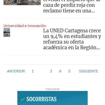
caza de perdiz roja con
reclamo tiene en una
especie amenazada y
proponen medidas para
Universidad e innovación
su conservación
La UNED Cartagena crece
un 9,4% en estudiantes y
refuerza su oferta
académica en la Región
de Murcia
ANTERIOR
1
2
3
4
5
SIGUIENTE