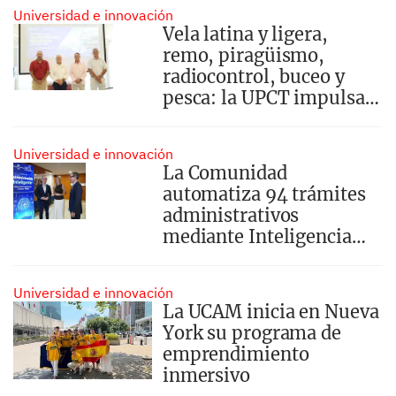
prácticas formativas
Universidad e innovación
Vela latina y ligera,
remo, piragüismo,
radiocontrol, buceo y
pesca: la UPCT impulsa
el deporte náutico entre
sus estudiantes
Universidad e innovación
La Comunidad
automatiza 94 trámites
administrativos
mediante Inteligencia
Artificial en 23 centros
directivos
Universidad e innovación
La UCAM inicia en Nueva
York su programa de
emprendimiento
inmersivo