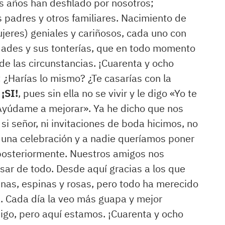
s años han desfilado por nosotros;
s padres y otros familiares. Nacimiento de
ujeres) geniales y cariñosos, cada uno con
lidades y sus tonterías, que en todo momento
 de las circunstancias. ¡Cuarenta y ocho
 ¿Harías lo mismo? ¿Te casarías con la
e
¡SI!
, pues sin ella no se vivir y le digo «Yo te
 Ayúdame a mejorar». Ya he dicho que nos
i señor, ni invitaciones de boda hicimos, no
 una celebración y a nadie queríamos poner
posteriormente. Nuestros amigos nos
sar de todo. Desde aquí gracias a los que
inas, espinas y rosas, pero todo ha merecido
a. Cada día la veo más guapa y mejor
migo, pero aquí estamos. ¡Cuarenta y ocho