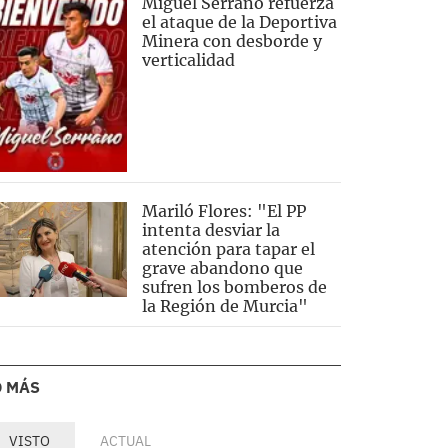
Miguel Serrano refuerza
el ataque de la Deportiva
Minera con desborde y
verticalidad
Mariló Flores: "El PP
intenta desviar la
atención para tapar el
grave abandono que
sufren los bomberos de
la Región de Murcia"
O MÁS
VISTO
ACTUAL