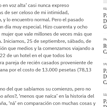
 en voz alta’ casi nunca expreso
02
 de ser celoso de mi intimidad,
P
e
, y lo encuentro normal. Pero el pasado
D
un día muy especial. Hizo cuarenta y ocho
G
 mujer que vale millones de veces más que
26
ea. Iniciamos, 25 de septiembre, sábado, de
R
sión que medios y la comenzamos viajando a
C
22 de un hotel en el que todos los
a pareja de recién casados proveniente de
19
mana por el costo de 13.000 pesetas (78,13
P
D
C
mino del que sabíamos su comienzo, pero no
o años?, ‘menos que naíca’ en la historia del
12
P
spaña, ‘ná’ en comparación con muchas cosas y